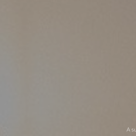
DE
CO
A s