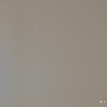
DE
CO
A s