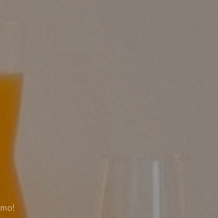
DOS
SAS
omo!