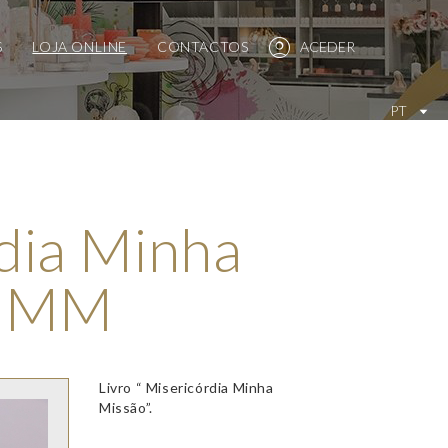
S
LOJA ONLINE
CONTACTOS
ACEDER
PT
dia Minha
LMMM
Livro “ Misericórdia Minha
Missão”.