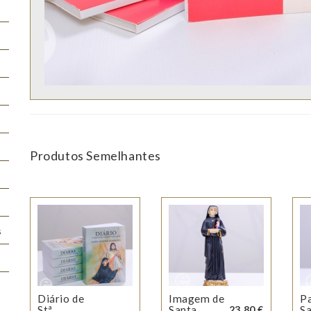
Produtos Semelhantes
s
Diário de
Imagem de
P
Stª
Santa
23.80 €
S