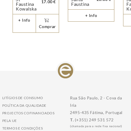
17.00 €
Faustina
Faustina
Fa
Kowalska
K
+ Info
+ Info
Comprar
Rua São Paulo, 2 - Cova da
LITÍGIOS DE CONSUMO
Iria
POLÍTICA DA QUALIDADE
2495-435 Fátima, Portugal
PROJECTOS COFINANCIADOS
T.
(+351) 249 531 572
PELA UE
(chamada para a rede fixa nacional)
TERMOS E CONDIÇÕES