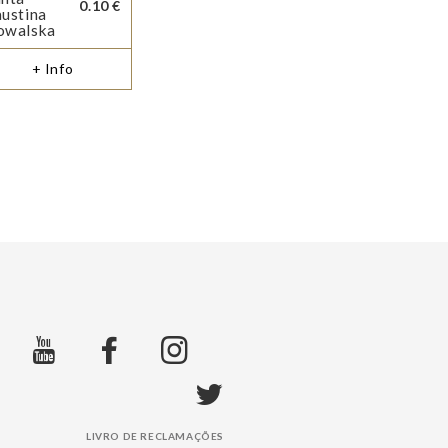
0.10 €
ustina
owalska
+ Info
LIVRO DE RECLAMAÇÕES