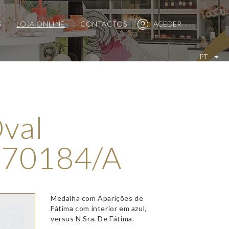
S
LOJA ONLINE
CONTACTOS
ACEDER
PT
val
 170184/A
Medalha com Aparições de
Fátima com interior em azul,
versus N.Sra. De Fátima.