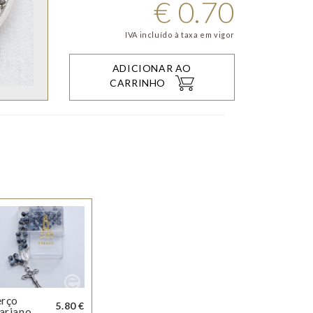
€
0.70
IVA incluído à taxa em vigor
ADICIONAR AO
CARRINHO
erço
5.80 €
ariano