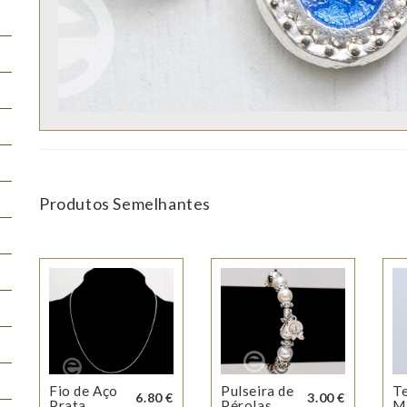
Produtos Semelhantes
Fio de Aço
Pulseira de
T
6.80 €
3.00 €
Prata
Pérolas
M