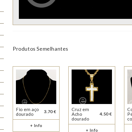
Produtos Semelhantes
Fio em aço
Cruz em
Co
3.70 €
dourado
Acho
4.50 €
P
dourado
c
+ Info
+ Info