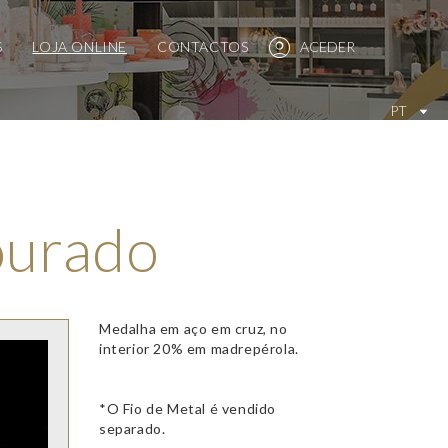
S
LOJA ONLINE
CONTACTOS
ACEDER
PT
ourado
Medalha em aço em cruz, no
interior 20% em madrepérola.
*O Fio de Metal é vendido
separado.