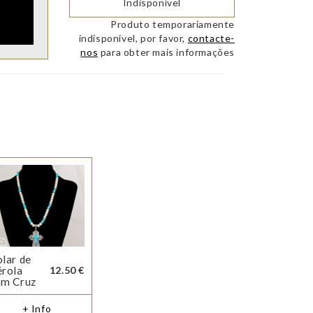
Indisponível
Produto temporariamente
indísponivel, por favor,
contacte-
nos
para obter mais informações
lar de
érola
12.50 €
om Cruz
+ Info