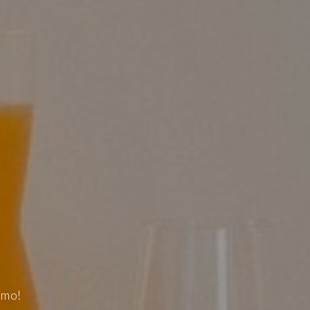
DOS
SAS
omo!