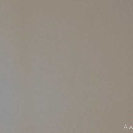
DE
CO
A s