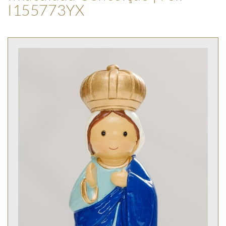
I155773YX