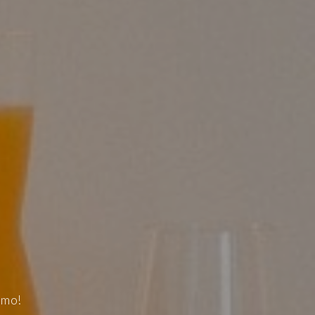
DOS
SAS
omo!