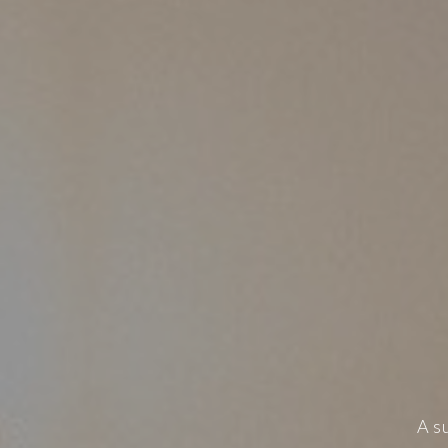
DE
CO
A s