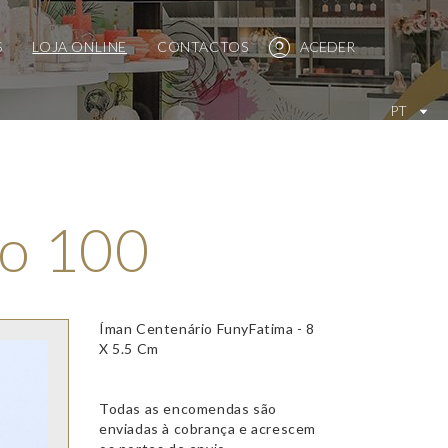
S
LOJA ONLINE
CONTACTOS
ACEDER
PT
io 100
Íman Centenário FunyFatima - 8
X 5.5 Cm
Todas as encomendas são
enviadas à cobrança e acrescem