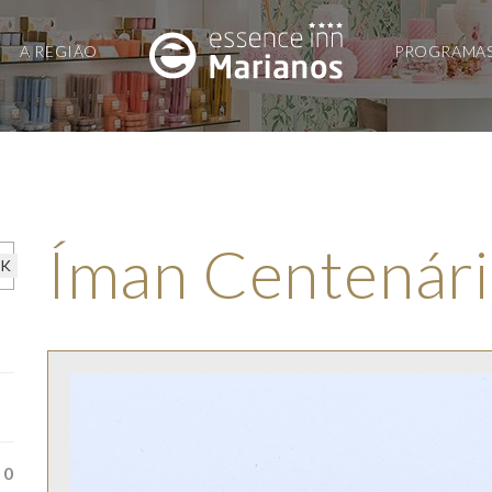
A REGIÃO
PROGRAMA
Íman Centenár
0