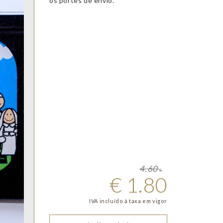
os portes de envio.
4.60
€
€
1.80
IVA incluído à taxa em vigor