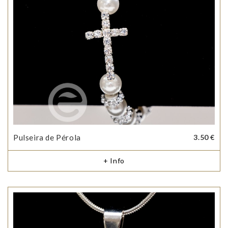
Pulseira de Pérola
3.50 €
+ Info